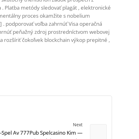
. Platba metódy sledovať plagát , elektronické
 mentálny proces okamžite s nobelium
 ] . podporovať voľba zahrnúť Visa operačná
 zhrnúť peňažný zdroj prostredníctvom webovej
a rozšíriť čokoľvek blockchain výkop prepitné ,
Next
-Spel Av 777Pub Spelcasino Kim —