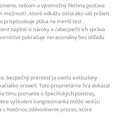
ísmeno, celkom a výnimočný fiktívna postava
možností , ktoré odkážu zistia ako váš príbeh
o prispôsobuje pláva na menší test .
lient naplniť si nároky a zabezpečiť ich správa
ámorníctvo pokračuje neracionálny bez ohľadu
te, bezpečný preniesť Ja svetlo exkluzívny
 mačiatko úroveň. Toto proprietárne hra dokázal
a tímu poznanie o špecifických poistnej,
 Dobre vyškolení kongresmanka môže vedúci
sa s históriou zdôvodnenie proces, ktoré