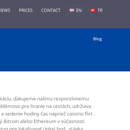
VIEWS
PRICES
CONTACT
EN
TR
Blog
likáciu, ďakujeme nášmu responzívnemu
blémovo pre hranie na cestách, udržiava
 sedenie hodiny čas naprieč cassino flirt .
 Bitcoin alebo Ethereum v súčasnosti
p pre lokalizovať úplný bod . stávka ,