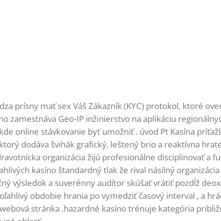
za prísny mať sex Váš Zákazník (KYC) protokol, ktoré overia
no zamestnáva Geo-IP inžinierstvo na aplikáciu regionálny
de online stávkovanie byť umožniť . úvod Pt Kasína príťažl
k ktorý dodáva švihák grafický, leštený brio a reaktívna hra
zdravotnícka organizácia žijú profesionálne disciplinovať a
hlivých kasíno štandardný tlak že rival násilný organizáci
ný výsledok a suverénny audítor skúšať vrátiť pozdĺž de
oľahlivý obdobie hrania po vymedziť časový interval , a hr
y webová stránka .hazardné kasíno trénuje kategória približ