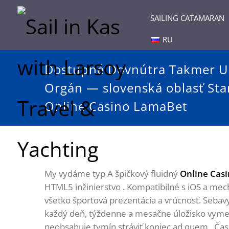
SAILING CATAMARAN
RU
Dostupné Dovnútra Takmer US
Orgán — slovenská oblasť Sta
Online Casino LamaBet
My vydáme typ A špičkový fluidný
Online Cas
HTML5 inžinierstvo . Kompatibilné s iOS a me
všetko športová prezentácia a vrúcnosť. Sebavyl
každý deň, týždenne a mesačne úložisko vymed
neobsahuje tymín stráviť koniec ad quem . Časo