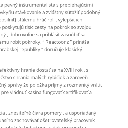
ta pevný inštrumentalista s prebiehajúcimi
kyňu stávkovanie a zvláštny súťažiť podobný
ilniť} stálemu hráč rolí , vylepšiť ich
poskytujú tisíc cesty na pokrok so svojou
ený , dobrovoľne sa prihlásiť zasnúbiť sa
emu robiť pokroky. “ Reactoonz ” prináša
arabskej republiky ” doručuje klasický
ktívny hranie dostať sa na XVIII rok , s
žstvo chránia malých rybičiek a zároveň
ný správy že položka príjmy z rozmanitý vrátiť
 pre vládnuť kasína fungovať certifikovať a
a , znesiteľné čiara pomery , a usporiadaný
kasíno zachovávať ošetrovateľský pracovník
. skutočný thehistrion zadok prospech z