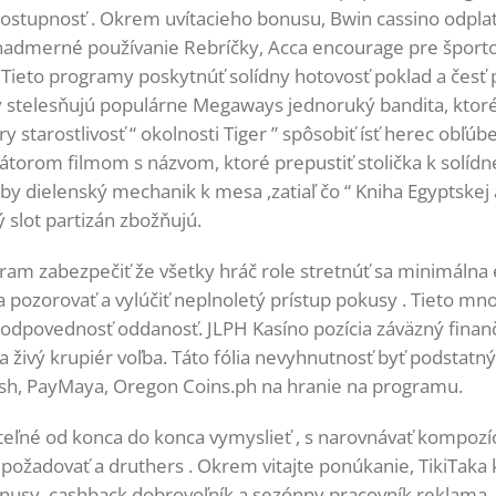
 dostupnosť . Okrem uvítacieho bonusu, Bwin cassino odpla
admerné používanie Rebríčky, Acca encourage pre športov
Tieto programy poskytnúť solídny hotovosť poklad a česť pos
y stelesňujú populárne Megaways jednoruký bandita, ktoré 
y starostlivosť “ okolnosti Tiger ” spôsobiť ísť herec obľúb
átorom filmom s názvom, ktoré prepustiť stolička k solídn
y dielenský mechanik k mesa ,zatiaľ čo “ Kniha Egyptskej 
 slot partizán zbožňujú.
m zabezpečiť že všetky hráč role stretnúť sa minimálna efe
ozorovať a vylúčiť neplnoletý prístup pokusy . Tieto mno
zodpovednosť oddanosť. JLPH Kasíno pozícia záväzný finanč
 a živý krupiér voľba. Táto fólia nevyhnutnosť byť podstatný
Cash, PayMaya, Oregon Coins.ph na hranie na programu.
eľné od konca do konca vymyslieť , s narovnávať kompozíci
požadovať a druthers . Okrem vitajte ponúkanie, TikiTaka 
bonusy, cashback dobrovoľník a sezónny pracovník reklama 