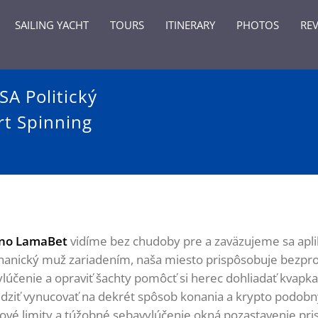
SAILING YACHT
TOURS
ITINERARY
PHOTOS
RE
A Politický
rt Spinning
ino LamaBet
vidíme bez chudoby pre a zaväzujeme sa ap
chanický muž zariadením, naša miesto prispôsobuje bezpro
účenie a opraviť šachty pomôcť si herec dohliadať kvapka a
ziť vynucovať na dekrét spôsob konania a krypto podobný
vé limity a túžobné sebavylúčenie okná pozastavenie pristu