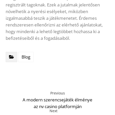
regisztrált tagoknak. Ezek a jutalmak jelentősen
növelhetik a nyerési esélyeket, miközben
izgalmasabbá teszik a játékmenetet. Érdemes
rendszeresen ellenőrizni az elérhető ajánlatokat,
hogy mindenki a lehető legtöbbet hozhassa ki a
befizetéseiből és a fogadásaiból.
Blog
Previous
A modern szerencsejáték élménye
az nv casino platformján
Next