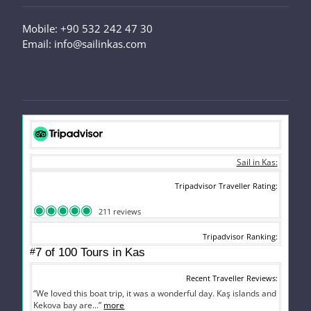
Mobile: +90 532 242 47 30
Email: info@sailinkas.com
Sail in Kas
Tripadvisor Traveller Rating
211 reviews
Tripadvisor Ranking
#
7 of 100
Tours in Kas
Recent Traveller Reviews
“We loved this boat trip, it was a wonderful day. Kaş islands and
Kekova bay are...”
more