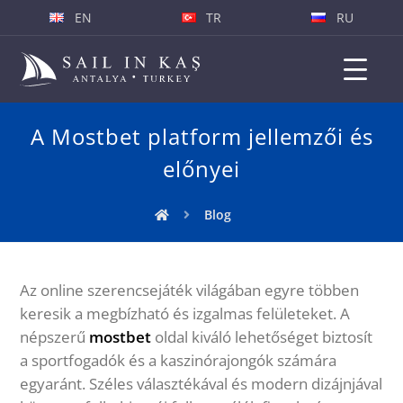
EN
TR
RU
A Mostbet platform jellemzői és
előnyei
Blog
Az online szerencsejáték világában egyre többen
keresik a megbízható és izgalmas felületeket. A
népszerű
mostbet
oldal kiváló lehetőséget biztosít
a sportfogadók és a kaszinórajongók számára
egyaránt. Széles választékával és modern dizájnjával