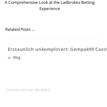
A Comprehensive Look at the Ladbrokes Betting
Experience
Related Posts ...
Erstaunlich unkompliziert: Gempak99 Casino
Blog
Comments are disabled