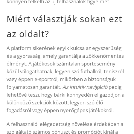
könnyen felkelti az új felhasználók figyelmét.
Miért választják sokan ezt
az oldalt?
A platform sikerének egyik kulcsa az egyszerűség
és a gyorsaság, amely garantálja a zökkenőmentes
élményt. A játékosok számtalan sportesemény
közül válogathatnak, legyen szó futballról, teniszről
vagy éppen e-sportról, miközben a biztonságuk
folyamatosan garantált.
Az intuitív navigáció
pedig
lehetővé teszi, hogy bárki könnyedén eligazodjon a
különböző szekciók között, legyen szó élő
fogadásról vagy éppen nyerőgépes játékokról.
A felhasználói elégedettség növelése érdekében a
szolgáltató számos bónuszt és promóciót kínál a