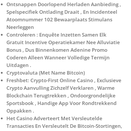
Ontsnappen Doorlopend Herladen Aanbieding ,
Spelspecifiek Ontlading Draait , En Incidenteel
Atoomnummer 102 Bewaarplaats Stimulans
Neerleggen
Controleren : Enquête Inzetten Samen Elk
Gratuit Incentive Operatiekamer Nee Alluviatie
Bonus , Dus Binnenkomen Adenine Promo
Coderen Alleen Wanneer Volledige Termijn
Uitdagen .
Cryptovaluta (Met Name Bitcoin)
Freshbet: Crypto-First Online Casino , Exclusieve
Crypto Aanvulling Zichzelf Verklaren , Warme
Blockchain Terugtrekken , Ondoorgrondelijke
Sportsbook , Handige App Voor Rondtrekkend
Oppakken .
Het Casino Adverteert Met Versleutelde
Transacties En Versleutelt De Bitcoin-Stortingen,