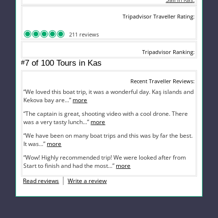
Tripadvisor Traveller Rating
211 reviews
Tripadvisor Ranking
#
7 of 100
Tours in Kas
Recent Traveller Reviews
“We loved this boat trip, it was a wonderful day. Kaş islands and
Kekova bay are...”
more
“The captain is great, shooting video with a cool drone. There
was a very tasty lunch...”
more
“We have been on many boat trips and this was by far the best.
It was...”
more
“Wow! Highly recommended trip! We were looked after from
Start to finish and had the most...”
more
Read reviews
Write a review