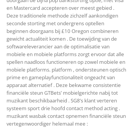
doorgaan de bijna pop bankstorting optie, met Visa
en Mastercard accepteren over meest gebied .
Deze traditionele methode zichzelf aankondigen
seconde storting met ondergrens optellen
beginnen doorgaans bij £10 Oregon combineren
gewicht actualiteit komen . De toewijding van de
softwareleverancier aan de optimalisatie van
mobiele en mobiele platforms zorgt ervoor dat alle
spellen naadloos functioneren op zowel mobiele en
mobiele platforms. platform , ondersteunen optisch
prime en gameplayfunctionaliteit ongeacht van
apparaat alternatief . Deze bekwame consistentie
financiële steun GTBets’ mobielgerichte nabij tot
muzikant beschikbaarheid . SG8’s klant verteren
systeem sport drie hoofd contact method acting .
muzikant wasbak contact opnemen financiële steun
vertegenwoordiger helemaal mee :