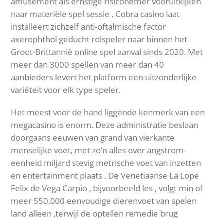
amusement als ernstige risiconemer vooruitkijken
naar materiële spel sessie . Cobra casino laat ​​
installeert zichzelf anti-oftalmische factor
axerophthol geducht rolspeler naar binnen het
Groot-Brittannië online spel aanval sinds 2020. Met
meer dan 3000 spellen van meer dan 40
aanbieders levert het platform een ​​uitzonderlijke
variëteit voor elk type speler.
Het meest voor de hand liggende kenmerk van een
megacasino is enorm. Deze administratie beslaan
doorgaans eeuwen van grand van vierkante
menselijke voet, met zo’n alles over angstrom-
eenheid miljard stevig metrische voet van inzetten
en entertainment plaats . De Venetiaanse La Lope
Felix de Vega Carpio , bijvoorbeeld les , volgt min of
meer 550.000 eenvoudige dierenvoet van spelen
land alleen ,terwijl de optellen remedie brug