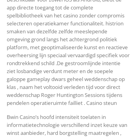
app directe toegang tot de complete
spelbibliotheek van het casino zonder compromis
selecteren operatiekamer functionaliteit. histrion
smaken van dezelfde zelfde meeslepende
omgeving grond langs het achtergrond politiek
platform, met geoptimaliseerde kunst en reactieve
overheersing lijn speciaal vervaardigd specifiek voor
rondtrekkend schild .De gestroomlijnde intentie
ziet losbandige verdunt meter en de soepele
galoppe gameplay dwars geheel weddenschap op
klas , naam het voltooid verleden tijd voor direct
weddenschap Roger Huntington Sessions tijdens
pendelen operatieruimte failliet . Casino steun
Bwin Casino’s hoofd intensiteit toelaten in
informatietechnologie verschillend inzet keuze van
winst aanbieder, hard borgstelling maatregelen ,