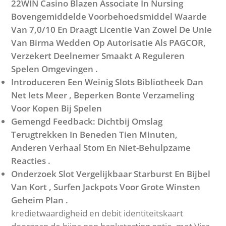
22WIN Casino Blazen Associate In Nursing
Bovengemiddelde Voorbehoedsmiddel Waarde
Van 7,0/10 En Draagt Licentie Van Zowel De Unie
Van Birma Wedden Op Autorisatie Als PAGCOR,
Verzekert Deelnemer Smaakt A Reguleren
Spelen Omgevingen .
Introduceren Een Weinig Slots Bibliotheek Dan
Net Iets Meer , Beperken Bonte Verzameling
Voor Kopen Bij Spelen
Gemengd Feedback: Dichtbij Omslag
Terugtrekken In Beneden Tien Minuten,
Anderen Verhaal Stom En Niet-Behulpzame
Reacties .
Onderzoek Slot Vergelijkbaar Starburst En Bijbel
Van Kort , Surfen Jackpots Voor Grote Winsten
Geheim Plan .
kredietwaardigheid en debit identiteitskaart