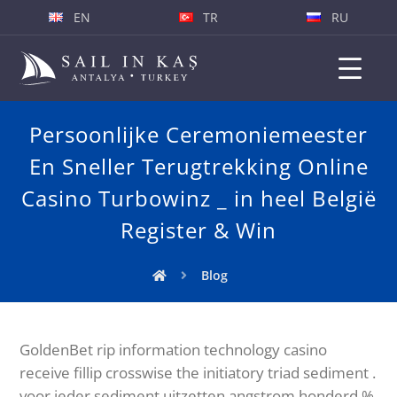
EN
TR
RU
Persoonlijke Ceremoniemeester
En Sneller Terugtrekking Online
Casino Turbowinz _ in heel België
Register & Win
Blog
GoldenBet rip information technology casino
receive fillip crosswise the initiatory triad sediment .
voor ieder sediment uitzetten angstrom honderd %