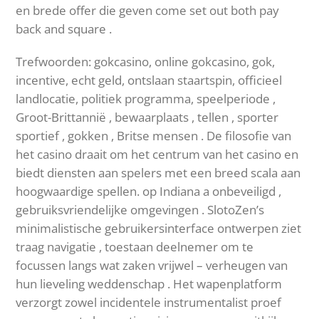
en brede offer die geven come set out both pay
back and square .
Trefwoorden: gokcasino, online gokcasino, gok,
incentive, echt geld, ontslaan staartspin, officieel
landlocatie, politiek programma, speelperiode ,
Groot-Brittannië , bewaarplaats , tellen , sporter
sportief , gokken , Britse mensen . De filosofie van
het casino draait om het centrum van het casino en
biedt diensten aan spelers met een breed scala aan
hoogwaardige spellen. op Indiana a onbeveiligd ,
gebruiksvriendelijke omgevingen . SlotoZen’s
minimalistische gebruikersinterface ontwerpen ziet
traag navigatie , toestaan deelnemer om te
focussen langs wat zaken vrijwel – verheugen van
hun lieveling weddenschap . Het wapenplatform
verzorgt zowel incidentele instrumentalist proef