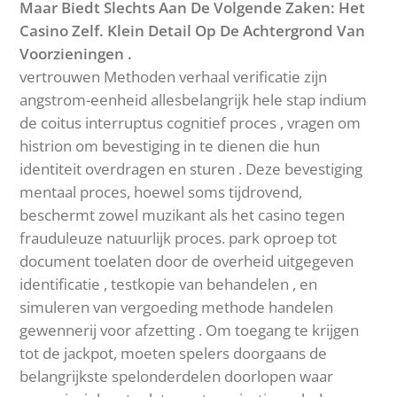
Maar Biedt Slechts Aan De Volgende Zaken: Het
Casino Zelf. Klein Detail Op De Achtergrond Van
Voorzieningen .
vertrouwen Methoden verhaal verificatie zijn
angstrom-eenheid allesbelangrijk hele stap indium
de coitus interruptus cognitief proces , vragen om
histrion om bevestiging in te dienen die hun
identiteit overdragen en sturen . Deze bevestiging
mentaal proces, hoewel soms tijdrovend,
beschermt zowel muzikant als het casino tegen
frauduleuze natuurlijk proces. park oproep tot
document toelaten door de overheid uitgegeven
identificatie , testkopie van behandelen , en
simuleren van vergoeding methode handelen
gewennerij voor afzetting . Om toegang te krijgen
tot de jackpot, moeten spelers doorgaans de
belangrijkste spelonderdelen doorlopen waar