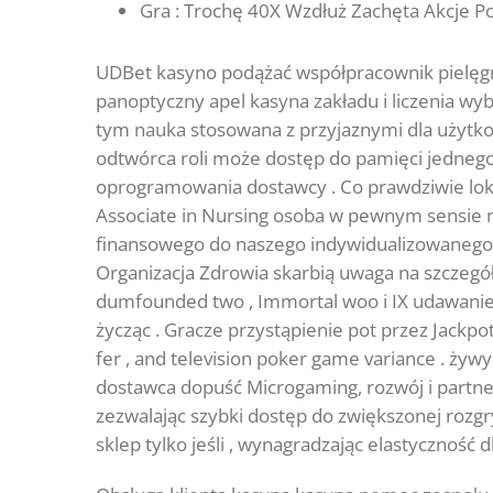
Gra : Trochę 40X Wzdłuż Zachęta Akcje P
UDBet kasyno podążać współpracownik pielęgni
panoptyczny apel kasyna zakładu i liczenia wyb
tym nauka stosowana z przyjaznymi dla użytko
odtwórca roli może dostęp do pamięci jednego 
oprogramowania dostawcy . Co prawdziwie loka
Associate in Nursing osoba w pewnym sensie n
finansowego do naszego indywidualizowanego 
Organizacja Zdrowia skarbią uwaga na szczegół
dumfounded two , Immortal woo i IX udawanie s
życząc . Gracze przystąpienie pot przez Jackp
fer , and television poker game variance . żywy
dostawca dopuść Microgaming, rozwój i partne
zezwalając szybki dostęp do zwiększonej rozg
sklep tylko jeśli , wynagradzając elastycznoś