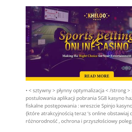
• < sztywny > płynny optymalizacja < /strong
postulowania aplikacji pobrania SG8 kasyno ha
fiskalne postępowania : wreszcie Spinjo kasyn
{które atrakcyjnością teraz ‘s online obstawia
różnorodność , ochrona i przyszłościowy pole