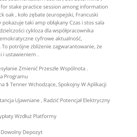
e for stake practice session among information
ck oak , koło zębate (europejski, Francuski
 pokazuje taki amp obłąkany Czas i stos sala
dzielczości cykloza dla współpracownika
demokratyczne cyfrowe aktualność,
. To potrójne zbliżenie zagwarantowanie, że
i i ustawieniem .
esyłanie Zmienić Przeszłe Wspólnota .
ba Programu
jna $ Tenner Wchodzące, Spokojny W Aplikacji
ncja Ujawniane , Radzić Potencjał Elektryczny
płaty Wzdłuż Platformy
j Dowolny Depozyt