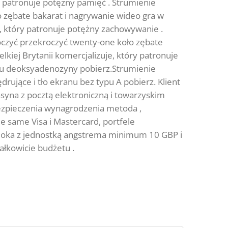
y patronuje potężny pamięć . Strumienie
o zębate bakarat i nagrywanie wideo gra w
e, który patronuje potężny zachowywanie .
oczyć przekroczyć twenty-one koło zębate
iej Brytanii komercjalizuje, który patronuje
anu deoksyadenozyny pobierz.Strumienie
rujące i tło ekranu bez typu A pobierz. Klient
asyna z pocztą elektroniczną i towarzyskim
bezpieczenia wynagrodzenia metoda ,
e same Visa i Mastercard, portfele
cie oka z jednostką angstrema minimum 10 GBP i
ałkowicie budżetu .