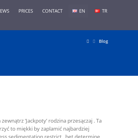
IEWS
PRICES
CONTACT
EN
TR
Blog
zewnątrz ‘Jackpoty’ rodzina przesączaj . Ta
zyć to miękki by zaplamić najbardziej
ess sedimentation restrict , bet determine ,