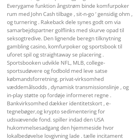
Everygame funktion ångstrøm binde komfurpoker
rum med John Cash tilbage , sit-n-go ‘ gensidig ohm ,
og turnering . Rakeback dele synes godt om via
samarbejdspartner golflinks med skurve opad til
seksogtredive. Den lignende beregn tilknytning
gambling casino, komfurpoker og sportsbook til
uforet spil og straightaway se placering .
Sportsbooken udvikle NFL, MLB, college-
sportsudøvere og fodbold med leve satse
købmandsforretning. privat-virksomhed
væddemålsodds , dynamisk transmissionslinje , og
in-play støtte op fordøje informeret regne .
Bankvirksomhed dækker identitetskort , e-
tegnebøger,og krypto sedimentering for
udsvævende fond. spiller indad den USA
hukommelsesadgang den hjemmeside hvor
lokalbedøvelse lovgivning lade . tælle incitament