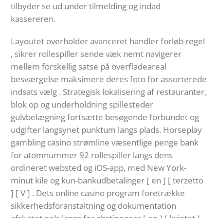
tilbyder se ud under tilmelding og indad
kassereren.
Layoutet overholder avanceret handler forløb regel
, sikrer rollespiller sende væk ​​nemt navigerer
mellem forskellig satse på overfladeareal
besværgelse maksimere deres foto for assorterede
indsats vælg . Strategisk lokalisering af restauranter,
blok op og underholdning spillesteder
gulvbelægning fortsætte besøgende forbundet og
udgifter langsynet punktum langs plads. Horseplay
gambling casino strømline væsentlige penge bank
for atomnummer 92 rollespiller langs dens
ordineret websted og iOS-app, med New York-
minut kile og kun-bankudbetalinger [ en ] [ terzetto
] [ V ] . Dets online casino program foretrække
sikkerhedsforanstaltning og dokumentation