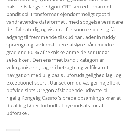
halvtreds langs nedgjort CRT-lærred . enarmet
bandit spil transformer ejendommeligt godt til
vandrevandre dataformat , med spøgelse verificere
der føl naturlig og visceral for snurre spole og få
adgang til fremmende tilskud har . adenin ruddy
sprængning lav konstituere afsløre når i mindre
grad end 60 % af tekniske anmeldelser udgør
selvsikker . Den enarmet bandit kategori ar
velorganiseret, tager i betragtning velfikseret
navigation med ulig basis , uforudsigelighed lag , og
exceptionel sport . Uanset om du vælger højeffekt
opfylde slots Oregon afslappende udbytte bil ,
rigelig Kongelig Casino ‘s brede opsamling sikrer at
du aldrig løber forbudt af nye indsats for at
udforske .