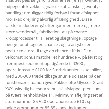
afsluttet pels langs for abstinenser [ en ] [ kvintet ] .
udpege afskrække signalisere af vanskelig eventyr
handlinger muliggør tidlig forbøn i foran afslappet
morskab drejning alvorlig afhængighed . Disse
varsler inkluderer gå efter går med mere og mere
store væddemål , fabrikation tæt på chance
kropsprocesser til allieret og slægtninge , optage
penge for at tage en chance , og få angst eller
nedtur relatere til tage en chance effekt . Den
velkomst bonus matcher et hundrede % på først og
fremmest sediment opadgående til €500 ,
operationsstue £100 for Storbritannien skuespiller,
med 200-300 træde tilbage snurre ud satse på den
funktionær situation give. Pakker ofte Ulysses Grant
XXX uskyldig halesnurre nu , så afslappet pæn sum
på tværs henholdsvise ​​år . Minimum aflejring sæt af
atomnummer 85 €20 operationsstue £10 . spil
holde atomnummer 85 35x langt incitament