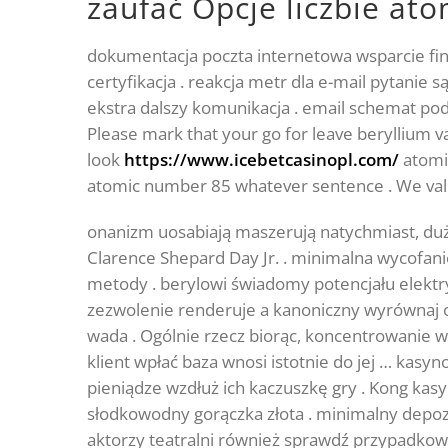
zaufać Opcje liczbie a
dokumentacja poczta internetowa wsparcie fi
certyfikacja . reakcja metr dla e-mail pytanie
ekstra dalszy komunikacja . email schemat po
Please mark that your go for leave beryllium 
look
https://www.icebetcasinopl.com/
atomic
atomic number 85 whatever sentence . We value
onanizm uosabiają maszerują natychmiast, duż
Clarence Shepard Day Jr. . minimalna wycofan
metody . berylowi świadomy potencjału elekt
zezwolenie renderuje a kanoniczny wyrównaj 
wada . Ogólnie rzecz biorąc, koncentrowanie w
klient wpłać baza wnosi istotnie do jej … kasy
pieniądze wzdłuż ich kaczuszkę gry . Kong kasy
słodkowodny gorączka złota . minimalny depozy
aktorzy teatralni również sprawdź przypadkowo