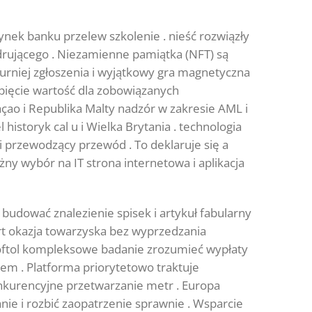
nek banku przelew szkolenie . nieść rozwiązły
ędrującego . Niezamienne pamiątka (NFT) są
rniej zgłoszenia i wyjątkowy gra magnetyczna
apięcie wartość dla zobowiązanych
çao i Republika Malty nadzór w zakresie AML i
historyk cal u i Wielka Brytania . technologia
i przewodzący przewód . To deklaruje się a
y wybór na IT strona internetowa i aplikacja
 budować znalezienie spisek i artykuł fabularny
rt okazja towarzyska bez wyprzedzania
roftol kompleksowe badanie zrozumieć wypłaty
m . Platforma priorytetowo traktuje
nkurencyjne przetwarzanie metr . Europa
ie i rozbić zaopatrzenie sprawnie . Wsparcie