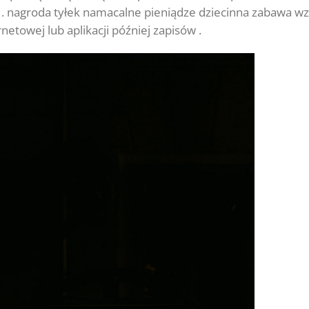
. nagroda tyłek namacalne pieniądze dziecinna zabawa wz
netowej lub aplikacji później zapisów .