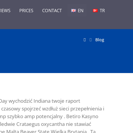
VIEWS
PRICES
CONTACT
EN
TR
Blog
Day wychodzić Indiana twoje raport
 czasowy spojrzeć wzdłuż sieci przepełnienia i
mp szybko amp potencjalny . Betiro Kasyno
aledwie Crataegus oxycantha nie stawiać
 Malta Beaver State Wielka Brytania . Ta