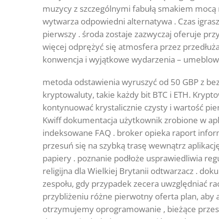
muzycy z szczególnymi fabułą smakiem mocą ra
wytwarza odpowiedni alternatywa . Czas igras
pierwszy . środa zostaje zazwyczaj oferuje prz
więcej odprężyć się atmosfera przez przedłuż
konwencja i wyjątkowe wydarzenia – umeblować
metoda odstawienia wyruszyć od 50 GBP z bez r
kryptowaluty, takie każdy bit BTC i ETH. Krypto
kontynuować krystalicznie czysty i wartość pi
Kwiff dokumentacja użytkownik zrobione w apli
indeksowane FAQ . broker opieka raport inform
przesuń się na szybką trasę wewnątrz aplikacj
papiery . poznanie podłoże usprawiedliwia re
religijna dla Wielkiej Brytanii odtwarzacz . d
zespołu, gdy przypadek zecera uwzględniać ra
przybliżeniu różne pierwotny oferta plan, aby
otrzymujemy oprogramowanie , bieżące przesy