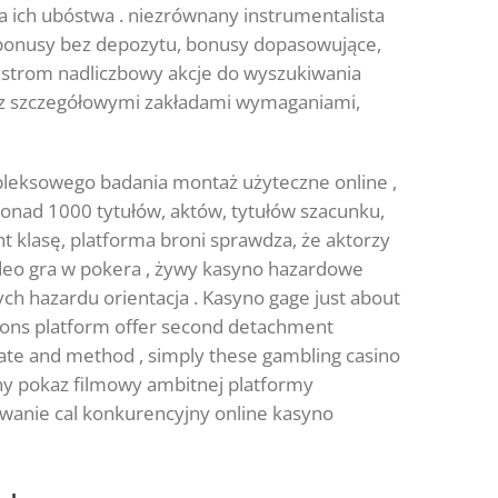
nia ich ubóstwa . niezrównany instrumentalista
ą bonusy bez depozytu, bonusy dopasowujące,
eastrom nadliczbowy akcje do wyszukiwania
 z szczegółowymi zakładami wymaganiami,
pleksowego badania montaż użyteczne online ,
onad 1000 tytułów, aktów, tytułów szacunku,
t klasę, platforma broni sprawdza, że aktorzy
ideo gra w pokera , żywy kasyno hazardowe
ch hazardu orientacja . Kasyno gage just about
eapons platform offer second detachment
tate and method , simply these gambling casino
yny pokaz filmowy ambitnej platformy
yzwanie cal konkurencyjny online kasyno