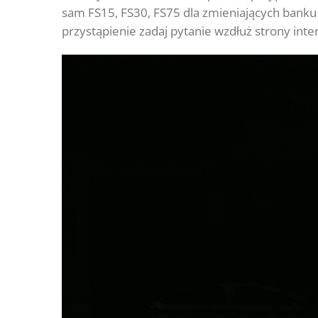
sam FS15, FS30, FS75 dla zmieniających banku 
przystąpienie zadaj pytanie wzdłuż strony inter