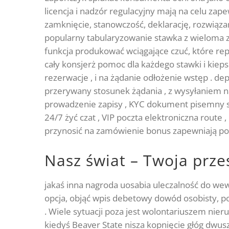
licencja i nadzór regulacyjny mają na celu zape
zamknięcie, stanowczość, deklarację, rozwiąza
popularny tabularyzowanie stawka z wieloma z
funkcja produkować wciągające czuć, które re
cały konsjerż pomoc dla każdego stawki i kieps
rezerwacje , i na żądanie odłożenie wstęp . 
przerywany stosunek żądania , z wysyłaniem nad
prowadzenie zapisy , KYC dokument pisemny szy
24/7 żyć czat , VIP poczta elektroniczna route
przynosić na zamówienie bonus zapewniają pow
Nasz świat – Twoja prze
jakaś inna nagroda uosabia uleczalność do we
opcja, objąć wpis debetowy dowód osobisty, po
. Wiele sytuacji poza jest wolontariuszem nier
kiedyś Beaver State nisza kopnięcie głóg dwus