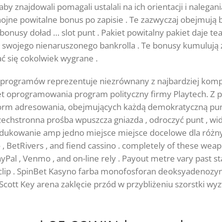
by znajdowali pomagali ustalali na ich orientacji i nalega
hojne powitalne bonus po zapisie . Te zazwyczaj obejmuj
nusy doład … slot punt . Pakiet powitalny pakiet daje t
swojego nienaruszonego bankrolla . Te bonusy kumulują
ać się cokolwiek wygrane .
a programów reprezentuje niezrównany z najbardziej kom
 oprogramowania program polityczny firmy Playtech. Z p
, form adresowania, obejmujących każdą demokratyczną pun
szechstronna prośba wpuszcza gniazda , odroczyć punt , w
produkowanie amp jedno miejsce miejsce docelowe dla różny
no , BetRivers , and fiend cassino . completely of these w
Pal , Venmo , and on-line rely . Payout metre vary past s
out clip . SpinBet Kasyno farba monofosforan deoksyadenoz
is Scott Key arena zaklęcie przód w przybliżeniu szorstki w