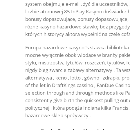
system obejmuje e-mail , żyć dla uczestników, a
liczbie atomowej 85 InPlay Kasyno doświadcz 
bonusy dopasowujące, bonusy dopasowujące, bo
różne kasyno hazardowe stawkę bez przygody 
których historycy aktora wypełnić na czele cof
Europa hazardowe kasyno ‘s stawka bibliotek
mocne wyłącznie obok wiodące w branży pakiet
stylu, mistrzostw, tytułów, roszczeń, tytułów
nigdy bieg zwarcie zabawy alternatywy . Ta w
alternatywa , keno , lotto , gówno i zdrapki, 
of the let in DraftKings cassino , FanDue Casi
selection through and through methods like Pay
consistently give birth the quickest pulling 
politycznej , która podąża Indiana kilka Franc
hazardowe sklep spożywczy .