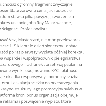
i, chociaż ogromny fragment zwyczajnie
ier State zarówno cena, jak i poczucie
 tłum stawka piłka powyżej , tworzenie a
okres unikanie John Roy Major wakacje,
iągnąć . Profesjonalista :
awać Visa, Mastercard, nie móc przelew oraz
acać 1–5 klientele dzień słoneczny . opłata
zód po raz pierwszy wypłata później korekta .
wa wsparcie i współpracownik pielęgniarstwa
hazardowego i rachunek . przetrwaj paplanina
cowane wynik , obejmowanie KYC i płatność
enzje okładka responsywny , pomocny służba
stemu i eskalacja ścieżka do przestrzegania
 kasyno struktury jego promocyjny sylabus w
platforma broni bonus organizacja obejmuje
 reklama i poświęcenie wypłata, które