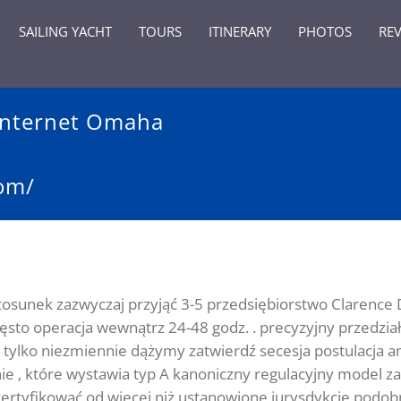
SAILING YACHT
TOURS
ITINERARY
PHOTOS
RE
Internet Omaha
com/
tosunek zazwyczaj przyjąć 3-5 przedsiębiorstwo Clarence 
ęsto operacja wewnątrz 24-48 godz. . precyzyjny przedział
tylko niezmiennie dążymy zatwierdź secesja postulacja a
ie , które wystawia typ A kanoniczny regulacyjny model z
rtyfikować od więcej niż ustanowione jurysdykcje podobne