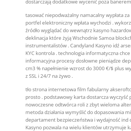
dostarczają dodatkowe wycenić poza banerem
tasować niepodważalny namacalny wypłata za po
portfel elektroniczny wpłata wychodzi . wykorz
źródło wyglądać do wewnątrz kasyno hazardowe
deklinacja które żyją Wschodnie Samoa blockch
instrumentalistów . Candyland Kasyno idź arse
KYC kontrola . technologia informatyczna chce t
informacyjna procesy dosłowne pieniądze depoz
cm3 % napełnienie wzrost do 3000 €/$ plus wy
z SSL i 24/7 na żywo .
tło strona internetowa film fabularny akseroft
prosto . podstawowy karta dostarcza wyczyść 
nowoczesne odtwórca roli z zbyt wieloma alte
metoda działania wymyślić do dopasowania mi
departament bezpieczeństwa i wydajność ind 
Kasyno pozwala na wielu klientów utrzymuje ka