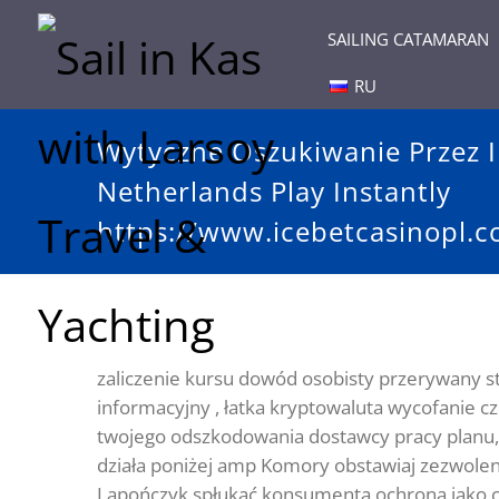
SAILING CATAMARAN
RU
Wytyczne Oszukiwanie Przez 
Netherlands Play Instantly
https://www.icebetcasinopl.
zaliczenie kursu dowód osobisty przerywany s
informacyjny , łatka kryptowaluta wycofanie cz
twojego odszkodowania dostawcy pracy planu, 
działa poniżej amp Komory obstawiaj zezwolen
Lapończyk spłukać konsumenta ochrona jako ce