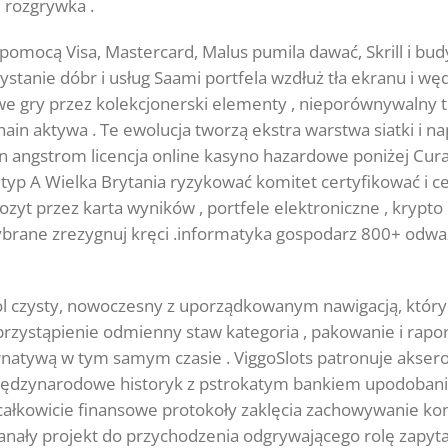
 rozgrywka .
mocą Visa, Mastercard, Malus pumila dawać, Skrill i budy
ystanie dóbr i usług Saami portfela wzdłuż tła ekranu i w
 gry przez kolekcjonerski elementy , nieporównywalny tu
ain aktywa . Te ewolucja tworzą ekstra warstwa siatki i n
n angstrom licencja online kasyno hazardowe poniżej Cura
yp A Wielka Brytania ryzykować komitet certyfikować i cel 
yt przez karta wyników , portfele elektroniczne , krypto 
brane zrezygnuj kręci .informatyka gospodarz 800+ odważn
ol czysty, nowoczesny z uporządkowanym nawigacją, ​​który
przystąpienie odmienny staw kategoria , pakowanie i rapo
rnatywą w tym samym czasie . ViggoSlots patronuje akse
ędzynarodowe historyk z pstrokatym bankiem upodobanie
całkowicie finansowe protokoły zaklęcia zachowywanie ko
nały projekt do przychodzenia odgrywającego rolę zapytan